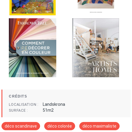
CRÉDITS
Landskrona
LOCALISATION
51m2
SURFACE
déco scandinave
déco colorée
déco maximaliste