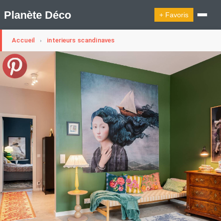
Planète Déco
+ Favoris
Accueil
interieurs scandinaves
›
🔍︎ Rechercher
🛍︎ Shop Planète Déco
ℹ︎ À propos
Appartement Design
Cabanes
Decoration Noël
Design Suédois En Quelques Photos
Idées Déco En 10 Photos
La Semaine Décoration Et Design
Maison En Ville
Méli-Mélo Suédois
Publi Reportage
Tendance
Interieurs Scandinaves
La Décoration Selon Votre Signe Astrologique
Les Trouvailles Déco Du Jour
Loft
Maison Appartement Écologique
Maison Container/container House
Maison D'hôtes
Maison Et Appartement Vintage
On Décode La Déco