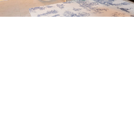
Petite Surface
Piscine
Question De Style
Renovation
Revue De Week End
Tiny House