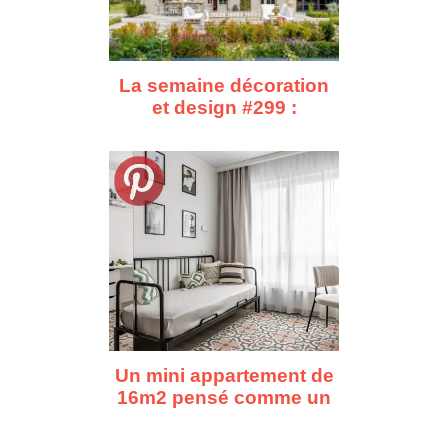
La semaine décoration
et design #299 :
d'Asnières à Cape
Town, dix repérages
déco
Un mini appartement de
16m2 pensé comme un
vrai premier chez-soi