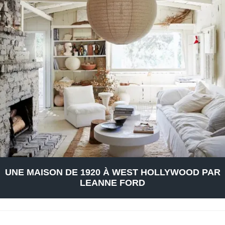
Petite Surface
Piscine
Question De Style
Renovation
Revue De Week End
Tiny House
UNE MAISON DE 1920 À WEST HOLLYWOOD PAR
LEANNE FORD