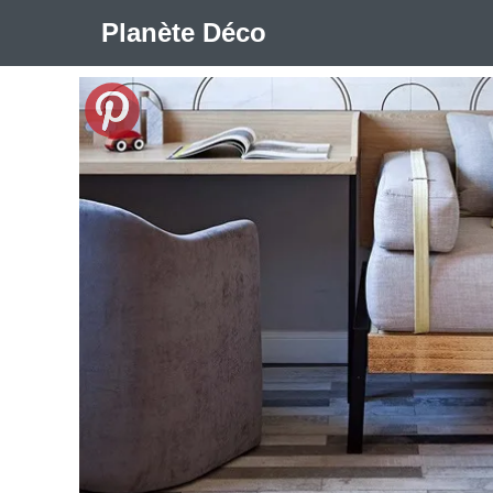
Planète Déco
🛍︎ Shop Planète Déco
ℹ︎ À propos
Appartement Design
Cabanes
Decoration Noël
Méli-Mélo Suédois
Publi Reportage
Tendance
I
Maison Appartement Écologique
Maison Container/con
Question De Style
Renovation
Revue De Week En