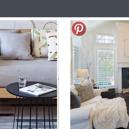
Design Suédois En Quelques Photos
Idées Déco En 10 Photos
La Se
nterieurs Scandinaves
La Décoration Selon Votre Signe Astrologique
L
tainer House
Maison D'hôtes
Maison Et Appartement Vintage
On 
d
Tiny House