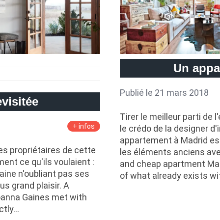
Un appa
Publié le 21 mars 2018
visitée
Tirer le meilleur parti de
+ infos
le crédo de la designer d
appartement à Madrid est 
s propriétaires de cette
les éléments anciens ave
nt ce qu'ils voulaient :
and cheap apartment Mar
ine n'oubliant pas ses
of what already exists w
lus grand plaisir. A
oanna Gaines met with
ctly…