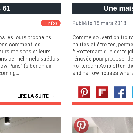
 61
Une mais
Publié le 18 mars 2018
+ infos
s les jours prochains.
Comme souvent on trouv
irons comment les
hautes et étroites, permet
eurs maisons et leurs
à Rotterdam que cette jo
ans ce méli-mélo suédois
rénovée pour proposer de
w Paris" (siberian air
Rotterdam As is often the 
e coming…
and narrow houses where 
LIRE LA SUITE →