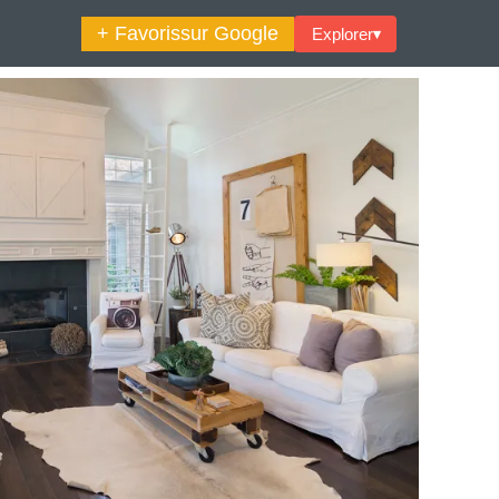
+ Favoris
sur Google
Explorer
▾
🔍︎ Rechercher
maine Décoration Et Design
Maison En Ville
es Trouvailles Déco Du Jour
Loft
Décode La Déco
Petite Surface
Piscine