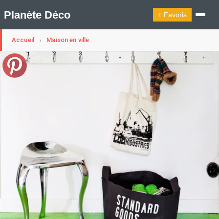
Planète Déco
+ Favoris
Accueil
Maison en ville
›
🔍︎ Rechercher
🛍︎ Shop Planète Déco
ℹ︎ À propos
Appartement Design
Cabanes
Decoration Noël
Design Suédois En Quelques Photos
Idées Déco En 10 Photos
La Semaine Décoration Et Design
Maison En Ville
Méli-Mélo Suédois
Publi Reportage
Tendance
Interieurs Scandinaves
La Décoration Selon Votre Signe Astrologique
Les Trouvailles Déco Du Jour
Loft
Maison Appartement Écologique
Maison Container/container House
Maison D'hôtes
Maison Et Appartement Vintage
On Décode La Déco