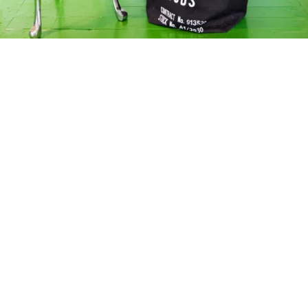
Petite Surface
Piscine
Question De Style
Renovation
Revue De Week End
Tiny House