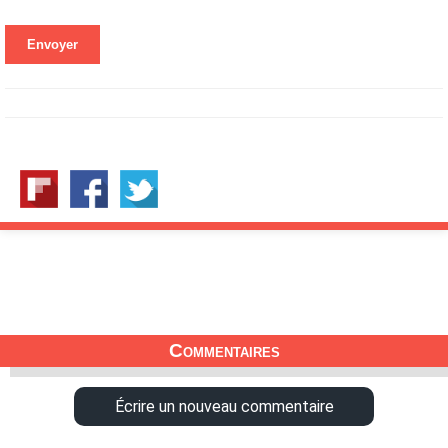
Petite Surface
Piscine
Question De Style
Renovation
Revue De Week End
Tiny House
Commentaires
Écrire un nouveau commentaire