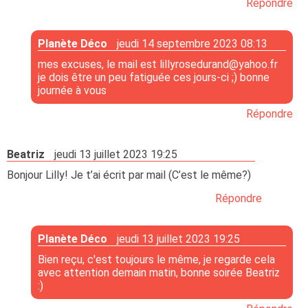
Répondre
Planète Déco
jeudi 14 septembre 2023 08:13
mes excuses, le mail est
lillyrosedurand@yahoo.fr
je dois être un peu fatiguée ces jours-ci ;) bonne
journée à vous
Répondre
Beatriz
jeudi 13 juillet 2023 19:25
Bonjour Lilly! Je t’ai écrit par mail (C’est le même?)
Répondre
Planète Déco
jeudi 13 juillet 2023 19:25
Bien reçu, c'est toujours le même, je regarde cela
avec attention demain matin, bonne soirée Beatriz
:)