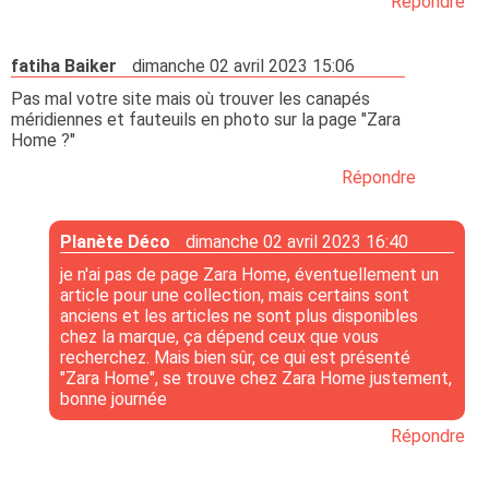
Répondre
fatiha Baiker
dimanche 02 avril 2023 15:06
Pas mal votre site mais où trouver les canapés
méridiennes et fauteuils en photo sur la page "Zara
Home ?"
Répondre
Planète Déco
dimanche 02 avril 2023 16:40
je n'ai pas de page Zara Home, éventuellement un
article pour une collection, mais certains sont
anciens et les articles ne sont plus disponibles
chez la marque, ça dépend ceux que vous
recherchez. Mais bien sûr, ce qui est présenté
"Zara Home", se trouve chez Zara Home justement,
bonne journée
Répondre