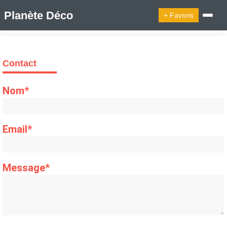
Planète Déco
+ Favoris
🔍︎ Rechercher
Contact
🛍︎ Shop Planète Déco
ℹ︎ À propos
Nom*
Appartement Design
Cabanes
Decoration Noël
Design Suédois En Quelques Photos
Email*
Idées Déco En 10 Photos
La Semaine Décoration Et Design
Maison En Ville
Méli-Mélo Suédois
Publi Reportage
Tendance
Interieurs Scandinaves
Message*
La Décoration Selon Votre Signe Astrologique
Les Trouvailles Déco Du Jour
Loft
Maison Appartement Écologique
Maison Container/container House
Maison D'hôtes
Maison Et Appartement Vintage
On Décode La Déco