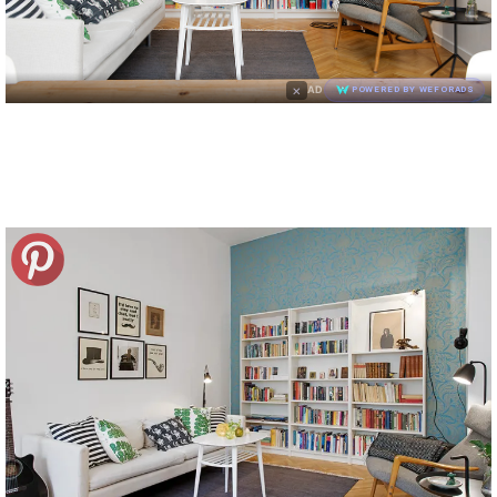
×
AD
POWERED BY WEFORADS