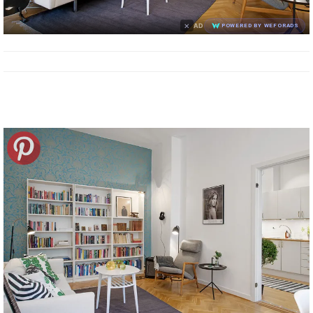
×
AD
POWERED BY WEFORADS