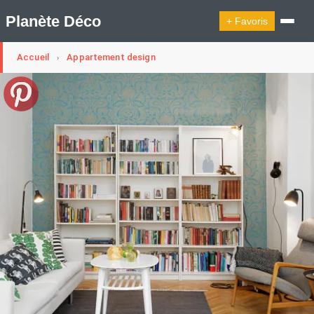
Planète Déco
+ Favoris
Accueil
Appartement design
›
🔍︎ Rechercher
🛍︎ Shop Planète Déco
ℹ︎ À propos
Appartement Design
Cabanes
Decoration Noël
Design Suédois En Quelques Photos
Idées Déco En 10 Photos
La Semaine Décoration Et Design
Maison En Ville
Méli-Mélo Suédois
Publi Reportage
Tendance
Interieurs Scandinaves
La Décoration Selon Votre Signe Astrologique
Les Trouvailles Déco Du Jour
Loft
Maison Appartement Écologique
Maison Container/container House
Maison D'hôtes
Maison Et Appartement Vintage
On Décode La Déco