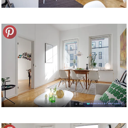
×
AD
POWERED BY WEFORADS