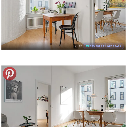
×
AD
POWERED BY WEFORADS