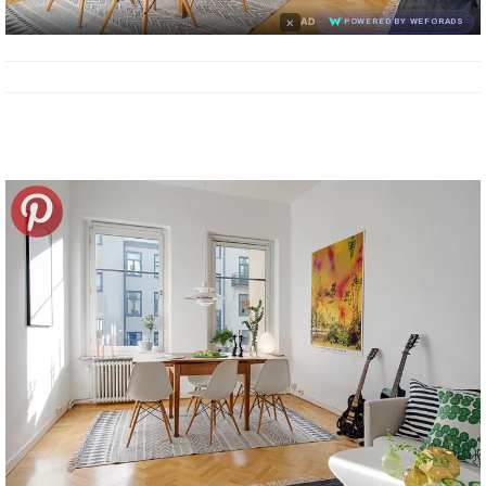
×
AD
POWERED BY WEFORADS