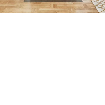
Petite Surface
Piscine
Question De Style
Renovation
Revue De Week End
Tiny House