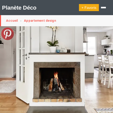
Planète Déco
+ Favoris
Accueil
Appartement design
›
🔍︎ Rechercher
🛍︎ Shop Planète Déco
ℹ︎ À propos
Appartement Design
Cabanes
Decoration Noël
Design Suédois En Quelques Photos
Idées Déco En 10 Photos
La Semaine Décoration Et Design
Maison En Ville
Méli-Mélo Suédois
Publi Reportage
Tendance
Interieurs Scandinaves
La Décoration Selon Votre Signe Astrologique
Les Trouvailles Déco Du Jour
Loft
Maison Appartement Écologique
Maison Container/container House
Maison D'hôtes
Maison Et Appartement Vintage
On Décode La Déco