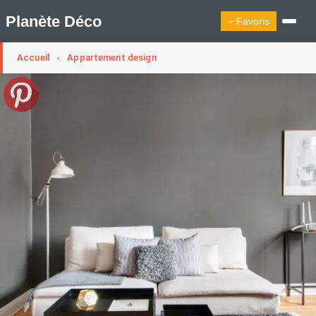
Planète Déco
+ Favoris
Accueil
Appartement design
›
🔍︎ Rechercher
🛍︎ Shop Planète Déco
ℹ︎ À propos
Appartement Design
Cabanes
Decoration Noël
Design Suédois En Quelques Photos
Idées Déco En 10 Photos
La Semaine Décoration Et Design
Maison En Ville
Méli-Mélo Suédois
Publi Reportage
Tendance
Interieurs Scandinaves
La Décoration Selon Votre Signe Astrologique
Les Trouvailles Déco Du Jour
Loft
Maison Appartement Écologique
Maison Container/container House
Maison D'hôtes
Maison Et Appartement Vintage
On Décode La Déco