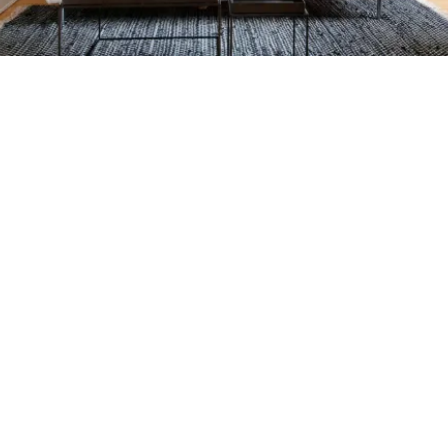
Petite Surface
Piscine
Question De Style
Renovation
Revue De Week End
Tiny House