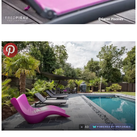
×
AD
POWERED BY WEFORADS