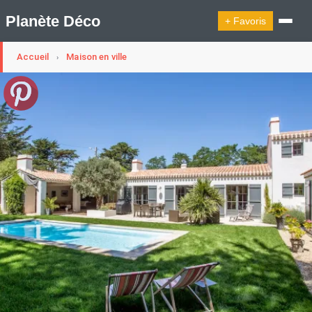
Planète Déco
+ Favoris
Accueil
Maison en ville
›
🔍︎ Rechercher
🛍︎ Shop Planète Déco
ℹ︎ À propos
Appartement Design
Cabanes
Decoration Noël
Design Suédois En Quelques Photos
Idées Déco En 10 Photos
La Semaine Décoration Et Design
Maison En Ville
Méli-Mélo Suédois
Publi Reportage
Tendance
Interieurs Scandinaves
La Décoration Selon Votre Signe Astrologique
Les Trouvailles Déco Du Jour
Loft
Maison Appartement Écologique
Maison Container/container House
Maison D'hôtes
Maison Et Appartement Vintage
On Décode La Déco