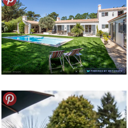
×
AD
POWERED BY WEFORADS