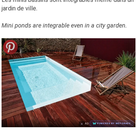
jardin de ville.
Mini ponds
are
integrable even in
a city garden
.
×
AD
POWERED BY WEFORADS