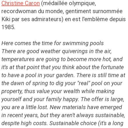
Christine Caron
(médaillée olympique,
recordwoman du monde, gentiment surnommée
Kiki par ses admirateurs) en est l'emblème depuis
1985.
Here comes
the time for
swimming pools
There are
good weather quiverings
in the air
,
temperatures
are going to become
more
hot
, and
it's
at that point
that
you think about the
fortunate
to have
a pool
in your garden.
There is still time
at
the dawn of
spring
to
dig your
"real"
pool
on your
property
, thus
value
your wealth
while making
yourself and
your family happy.
The offer
is large
,
you are
a little lost.
New materials
have emerged
in recent
years, but they
aren't always
sustainable,
despite high
costs.
Sustainable choice
(it's a
long