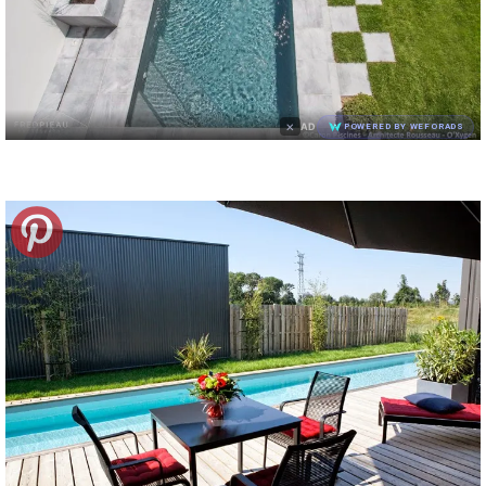
×
AD
POWERED BY WEFORADS