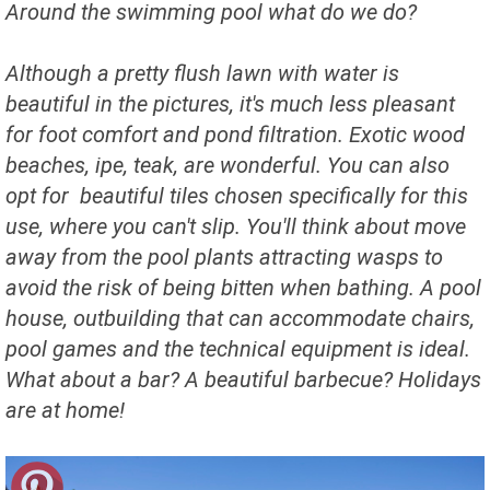
Around the swimming pool
what do we do?
Although
a pretty flush lawn
with water
is
beautiful
in the pictures,
it's much less
pleasant
for
foot comfort
and
pond
filtration
.
Exotic wood
beaches,
ipe
, teak,
are wonderful.
You can also
opt
for beautiful
tiles
chosen
specifically
for this
use,
where you can't
slip
.
You'll think about
move
away from
the pool
plants
attracting
wasps
to
avoid the risk of
being bitten
when
bathing
.
A pool
house
,
outbuilding
that can accommodate
chairs,
pool games
and the technical
equipment
is ideal.
What about a bar
?
A beautiful
barbecue
?
Holidays
are
at home!