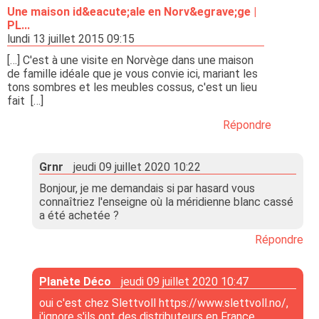
Une maison id&eacute;ale en Norv&egrave;ge |
PL...
lundi 13 juillet 2015 09:15
[…] C'est à une visite en Norvège dans une maison
de famille idéale que je vous convie ici, mariant les
tons sombres et les meubles cossus, c'est un lieu
fait […]
Répondre
Grnr
jeudi 09 juillet 2020 10:22
Bonjour, je me demandais si par hasard vous
connaîtriez l'enseigne où la méridienne blanc cassé
a été achetée ?
Répondre
Planète Déco
jeudi 09 juillet 2020 10:47
oui c'est chez Slettvoll https://www.slettvoll.no/,
j'ignore s'ils ont des distributeurs en France