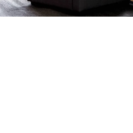
Petite Surface
Piscine
Question De Style
Renovation
Revue De Week End
Tiny House