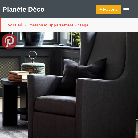
Planète Déco
+ Favoris
Accueil
maison et appartement vintage
›
🔍︎ Rechercher
🛍︎ Shop Planète Déco
ℹ︎ À propos
Appartement Design
Cabanes
Decoration Noël
Design Suédois En Quelques Photos
Idées Déco En 10 Photos
La Semaine Décoration Et Design
Maison En Ville
Méli-Mélo Suédois
Publi Reportage
Tendance
Interieurs Scandinaves
La Décoration Selon Votre Signe Astrologique
Les Trouvailles Déco Du Jour
Loft
Maison Appartement Écologique
Maison Container/container House
Maison D'hôtes
Maison Et Appartement Vintage
On Décode La Déco