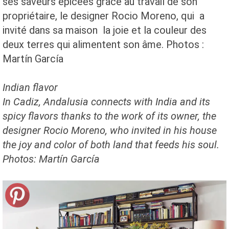
ses saveurs épicées grâce au travail de son
propriétaire, le designer Rocio Moreno, qui a
invité dans sa maison la joie et la couleur des
deux terres qui alimentent son âme. Photos :
Martín García
Indian
flavor
In
Cadiz,
Andalusia
connects with
India and its
spicy flavors
thanks to the work
of its owner
, the
designer
Rocio
Moreno,
who invited
in his house
the joy
and color
of both
land that feeds
his soul.
Photos:
Martín
García