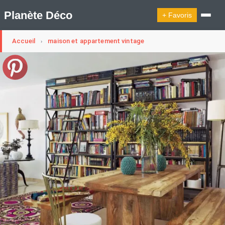
Planète Déco
+ Favoris
Accueil
maison et appartement vintage
›
🔍︎ Rechercher
🛍︎ Shop Planète Déco
ℹ︎ À propos
Appartement Design
Cabanes
Decoration Noël
Design Suédois En Quelques Photos
Idées Déco En 10 Photos
La Semaine Décoration Et Design
Maison En Ville
Méli-Mélo Suédois
Publi Reportage
Tendance
Interieurs Scandinaves
La Décoration Selon Votre Signe Astrologique
Les Trouvailles Déco Du Jour
Loft
Maison Appartement Écologique
Maison Container/container House
Maison D'hôtes
Maison Et Appartement Vintage
On Décode La Déco