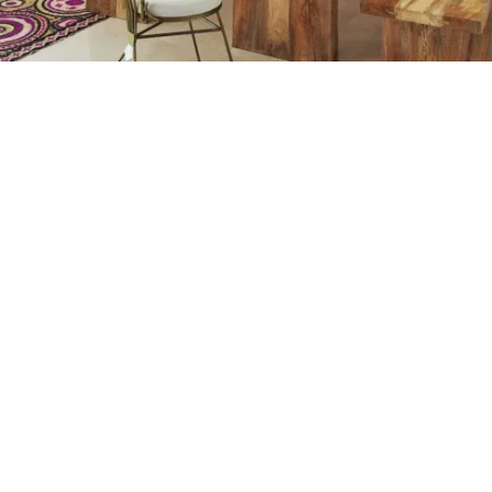
Petite Surface
Piscine
Question De Style
Renovation
Revue De Week End
Tiny House