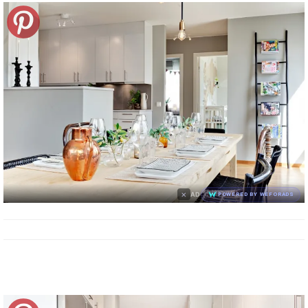
×
AD
POWERED BY WEFORADS