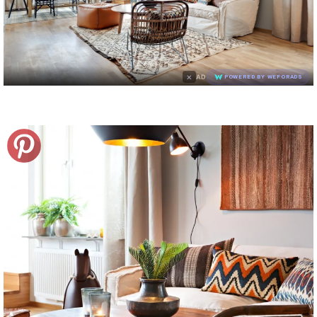
×
AD
POWERED BY WEFORADS