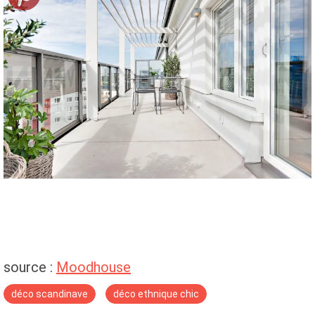
source :
Moodhouse
déco scandinave
déco ethnique chic