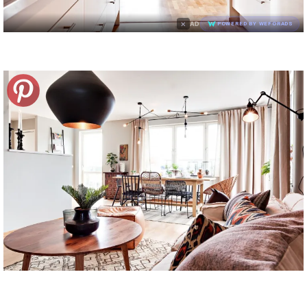
×
AD
POWERED BY WEFORADS