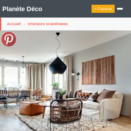
Planète Déco
+ Favoris
Accueil
interieurs scandinaves
›
🔍︎ Rechercher
🛍︎ Shop Planète Déco
ℹ︎ À propos
Appartement Design
Cabanes
Decoration Noël
Design Suédois En Quelques Photos
Idées Déco En 10 Photos
La Semaine Décoration Et Design
Maison En Ville
Méli-Mélo Suédois
Publi Reportage
Tendance
Interieurs Scandinaves
La Décoration Selon Votre Signe Astrologique
Les Trouvailles Déco Du Jour
Loft
Maison Appartement Écologique
Maison Container/container House
Maison D'hôtes
Maison Et Appartement Vintage
On Décode La Déco