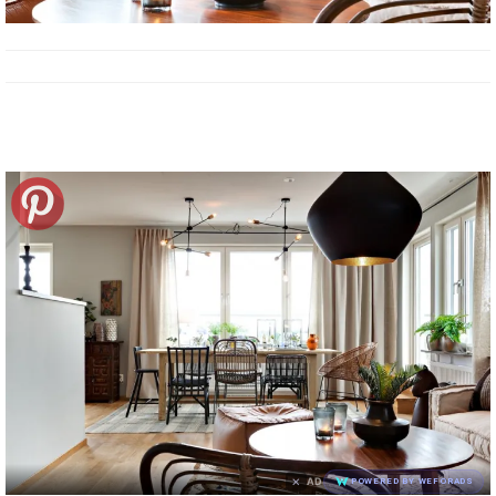
×
AD
POWERED BY WEFORADS