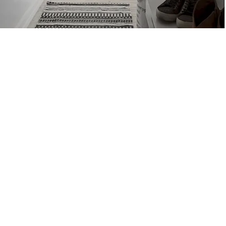
Petite Surface
Piscine
Question De Style
Renovation
Revue De Week End
Tiny House