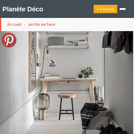
Planète Déco
+ Favoris
Accueil
petite surface
›
🔍︎ Rechercher
🛍︎ Shop Planète Déco
ℹ︎ À propos
Appartement Design
Cabanes
Decoration Noël
Design Suédois En Quelques Photos
Idées Déco En 10 Photos
La Semaine Décoration Et Design
Maison En Ville
Méli-Mélo Suédois
Publi Reportage
Tendance
Interieurs Scandinaves
La Décoration Selon Votre Signe Astrologique
Les Trouvailles Déco Du Jour
Loft
Maison Appartement Écologique
Maison Container/container House
Maison D'hôtes
Maison Et Appartement Vintage
On Décode La Déco