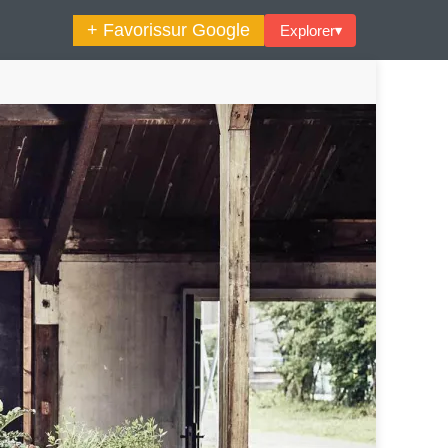
+ Favoris
sur Google
Explorer
▾
🔍︎ Rechercher
maine Décoration Et Design
Maison En Ville
es Trouvailles Déco Du Jour
Loft
Décode La Déco
Petite Surface
Piscine