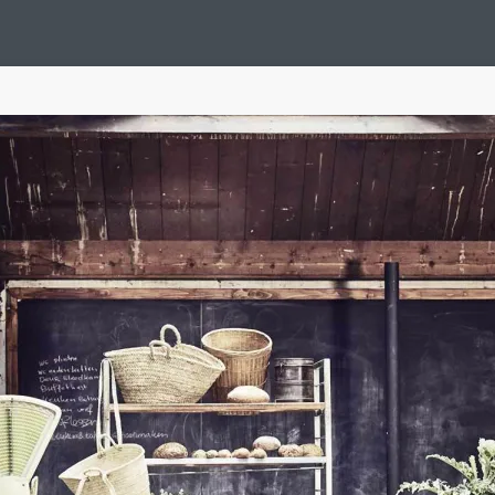
Design Suédois En Quelques Photos
Idées Déco En 10 Photos
La Se
nterieurs Scandinaves
La Décoration Selon Votre Signe Astrologique
L
tainer House
Maison D'hôtes
Maison Et Appartement Vintage
On 
d
Tiny House