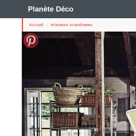
Planète Déco
Accueil
interieurs scandinaves
›
🛍︎ Shop Planète Déco
ℹ︎ À propos
Appartement Design
Cabanes
Decoration Noël
Méli-Mélo Suédois
Publi Reportage
Tendance
I
Maison Appartement Écologique
Maison Container/con
Question De Style
Renovation
Revue De Week En