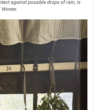
rotect
against possible
drops
of rain,
is
T
Wonen