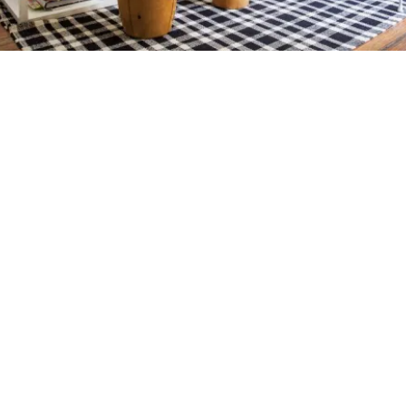
Petite Surface
Piscine
Question De Style
Renovation
Revue De Week End
Tiny House