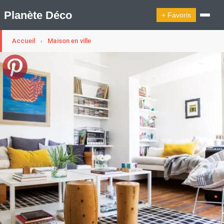
Planète Déco
+ Favoris
Accueil
Maison en ville
›
🔍︎ Rechercher
🛍︎ Shop Planète Déco
ℹ︎ À propos
Appartement Design
Cabanes
Decoration Noël
Design Suédois En Quelques Photos
Idées Déco En 10 Photos
La Semaine Décoration Et Design
Maison En Ville
Méli-Mélo Suédois
Publi Reportage
Tendance
Interieurs Scandinaves
La Décoration Selon Votre Signe Astrologique
Les Trouvailles Déco Du Jour
Loft
Maison Appartement Écologique
Maison Container/container House
Maison D'hôtes
Maison Et Appartement Vintage
On Décode La Déco