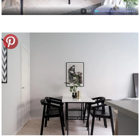
×
AD
POWERED BY WEFORADS