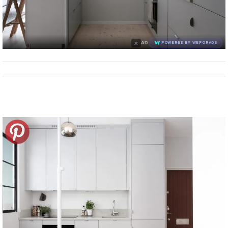
×
AD
POWERED BY WEFORADS