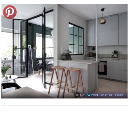
×
AD
POWERED BY WEFORADS