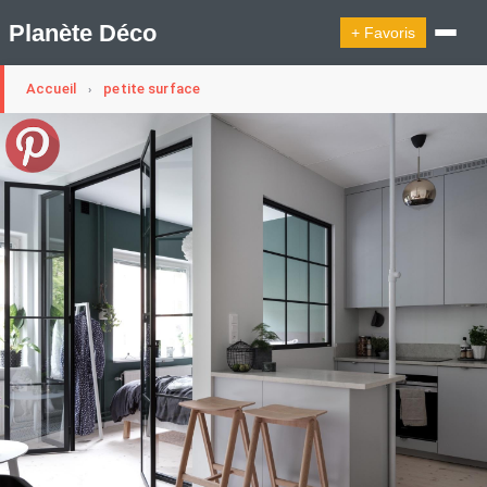
Planète Déco
+ Favoris
Accueil
petite surface
›
🔍︎ Rechercher
🛍︎ Shop Planète Déco
ℹ︎ À propos
Appartement Design
Cabanes
Decoration Noël
Design Suédois En Quelques Photos
Idées Déco En 10 Photos
La Semaine Décoration Et Design
Maison En Ville
Méli-Mélo Suédois
Publi Reportage
Tendance
Interieurs Scandinaves
La Décoration Selon Votre Signe Astrologique
Les Trouvailles Déco Du Jour
Loft
Maison Appartement Écologique
Maison Container/container House
Maison D'hôtes
Maison Et Appartement Vintage
On Décode La Déco