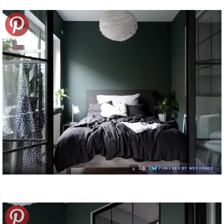
×
AD
POWERED BY WEFORADS