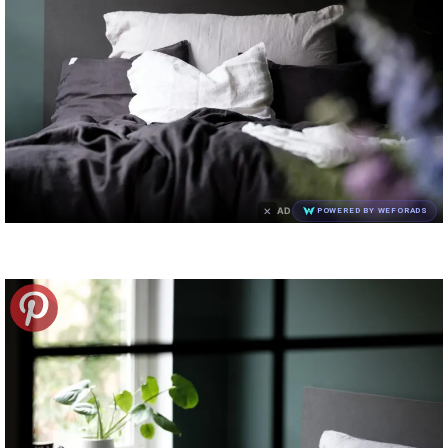
×
AD
POWERED BY WEFORADS