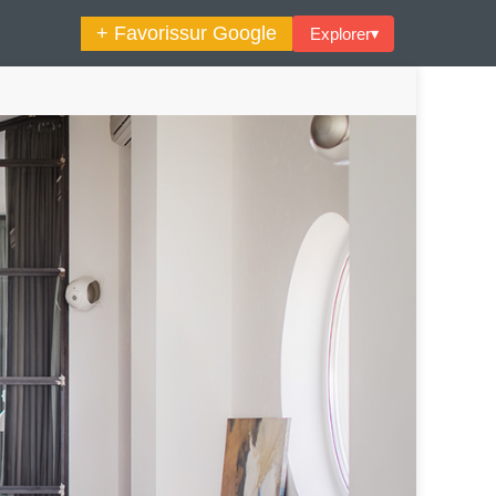
+ Favoris
sur Google
Explorer
▾
🔍︎ Rechercher
maine Décoration Et Design
Maison En Ville
es Trouvailles Déco Du Jour
Loft
Décode La Déco
Petite Surface
Piscine