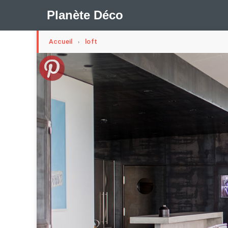
Planète Déco
Accueil
loft
›
🛍︎ Shop Planète Déco
ℹ︎ À propos
Appartement Design
Cabanes
Decoration Noël
Méli-Mélo Suédois
Publi Reportage
Tendance
I
Maison Appartement Écologique
Maison Container/con
Question De Style
Renovation
Revue De Week En