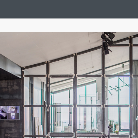
Design Suédois En Quelques Photos
Idées Déco En 10 Photos
La Se
nterieurs Scandinaves
La Décoration Selon Votre Signe Astrologique
L
tainer House
Maison D'hôtes
Maison Et Appartement Vintage
On 
d
Tiny House