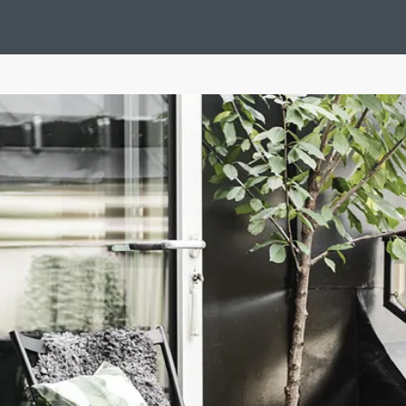
Design Suédois En Quelques Photos
Idées Déco En 10 Photos
La Se
nterieurs Scandinaves
La Décoration Selon Votre Signe Astrologique
L
tainer House
Maison D'hôtes
Maison Et Appartement Vintage
On 
d
Tiny House