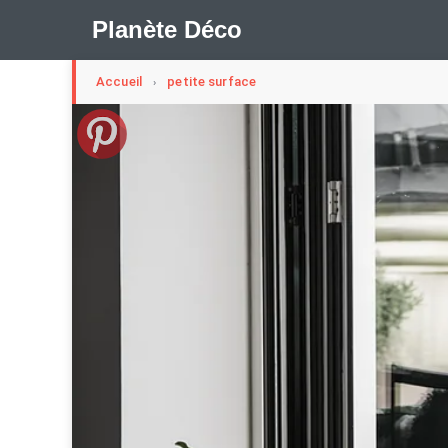
Planète Déco
Accueil
petite surface
›
🛍︎ Shop Planète Déco
ℹ︎ À propos
Appartement Design
Cabanes
Decoration Noël
Méli-Mélo Suédois
Publi Reportage
Tendance
I
Maison Appartement Écologique
Maison Container/con
Question De Style
Renovation
Revue De Week En