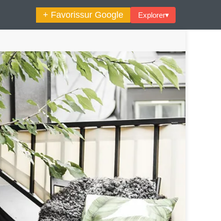
+ Favoris
sur Google
Explorer
▾
🔍︎ Rechercher
maine Décoration Et Design
Maison En Ville
es Trouvailles Déco Du Jour
Loft
Décode La Déco
Petite Surface
Piscine