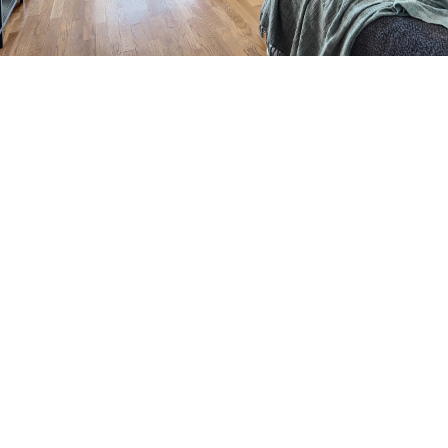
Petite Surface
Piscine
Question De Style
Renovation
Revue De Week End
Tiny House