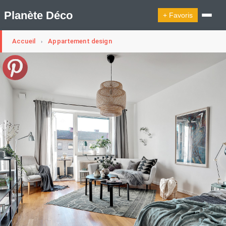
Planète Déco
+ Favoris
Accueil
Appartement design
›
🔍︎ Rechercher
🛍︎ Shop Planète Déco
ℹ︎ À propos
Appartement Design
Cabanes
Decoration Noël
Design Suédois En Quelques Photos
Idées Déco En 10 Photos
La Semaine Décoration Et Design
Maison En Ville
Méli-Mélo Suédois
Publi Reportage
Tendance
Interieurs Scandinaves
La Décoration Selon Votre Signe Astrologique
Les Trouvailles Déco Du Jour
Loft
Maison Appartement Écologique
Maison Container/container House
Maison D'hôtes
Maison Et Appartement Vintage
On Décode La Déco