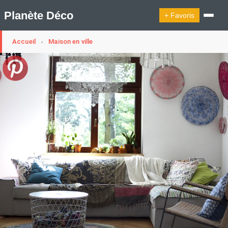
Planète Déco
+ Favoris
Accueil
Maison en ville
›
🔍︎ Rechercher
🛍︎ Shop Planète Déco
ℹ︎ À propos
Appartement Design
Cabanes
Decoration Noël
Design Suédois En Quelques Photos
Idées Déco En 10 Photos
La Semaine Décoration Et Design
Maison En Ville
Méli-Mélo Suédois
Publi Reportage
Tendance
Interieurs Scandinaves
La Décoration Selon Votre Signe Astrologique
Les Trouvailles Déco Du Jour
Loft
Maison Appartement Écologique
Maison Container/container House
Maison D'hôtes
Maison Et Appartement Vintage
On Décode La Déco