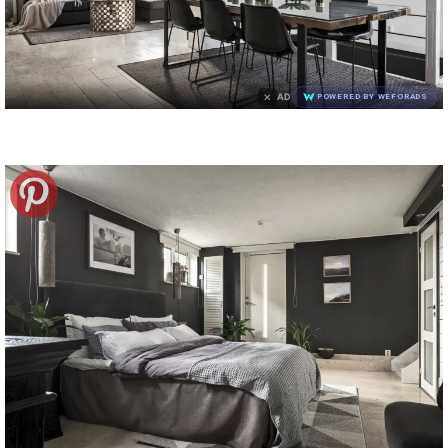
×
AD
POWERED BY WEFORADS