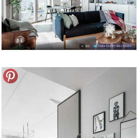
×
AD
POWERED BY WEFORADS