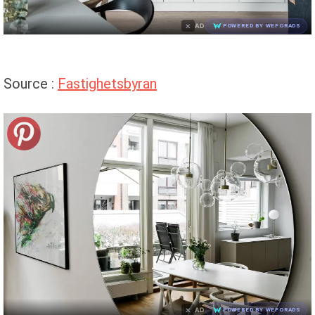
×
AD
POWERED BY WEFORADS
Source :
Fastighetsbyran
×
AD
POWERED BY WEFORADS