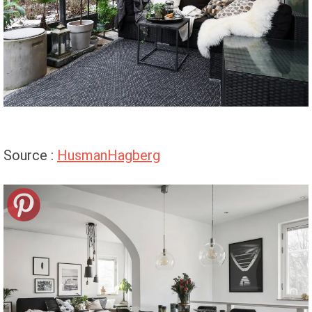
Source :
HusmanHagberg