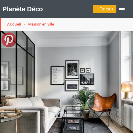
Planète Déco
+ Favoris
Accueil
Maison en ville
›
🔍︎ Rechercher
🛍︎ Shop Planète Déco
ℹ︎ À propos
Appartement Design
Cabanes
Decoration Noël
Design Suédois En Quelques Photos
Idées Déco En 10 Photos
La Semaine Décoration Et Design
Maison En Ville
Méli-Mélo Suédois
Publi Reportage
Tendance
Interieurs Scandinaves
La Décoration Selon Votre Signe Astrologique
Les Trouvailles Déco Du Jour
Loft
Maison Appartement Écologique
Maison Container/container House
Maison D'hôtes
Maison Et Appartement Vintage
On Décode La Déco