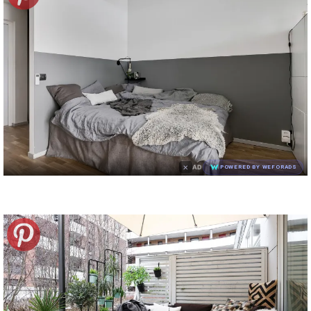
×
AD
POWERED BY WEFORADS