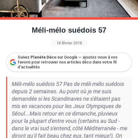
Petite Surface
Piscine
Question De Style
Renovation
Revue De Week End
Tiny House
Méli-mélo suédois 57
18 février 2018
Suivez
Planète Déco
sur Google — ajoutez-nous à vos
favoris pour retrouver nos articles déco dans votre fil
d'actualités
Méli-mélo suédois 57 Pas de méli-mélo suédois
depuis 2 semaines. Au point où je me suis
demandée si les Scandinaves ne s'étaient pas
mis en vacances pour les Jeux Olympiques de
Séoul...Mais retour en ce dimanche, pluvieux
pour la plupart d'entre vous (certains au Sud -
dans le vrai sud s'entend, côté Méditerranée - me
diront qu'il fait beau chez eux, tant mieux!). On