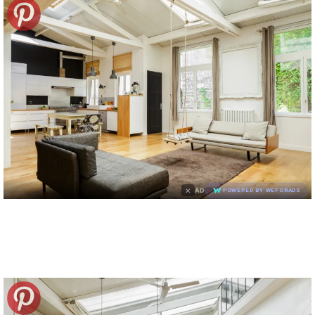
×
AD
POWERED BY WEFORADS