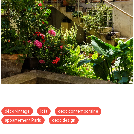
déco vintage
loft
déco contemporaine
appartement Paris
déco design