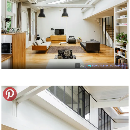
×
AD
POWERED BY WEFORADS