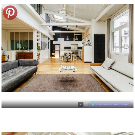
×
AD
POWERED BY WEFORADS