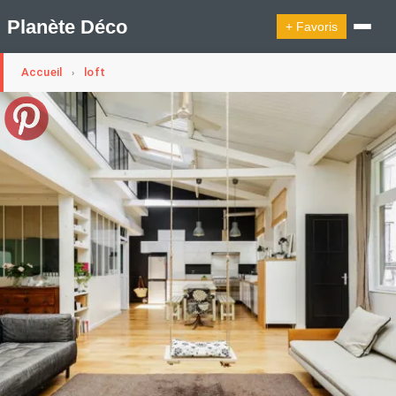
Planète Déco
+ Favoris
Accueil
loft
›
🔍︎ Rechercher
🛍︎ Shop Planète Déco
ℹ︎ À propos
Appartement Design
Cabanes
Decoration Noël
Design Suédois En Quelques Photos
Idées Déco En 10 Photos
La Semaine Décoration Et Design
Maison En Ville
Méli-Mélo Suédois
Publi Reportage
Tendance
Interieurs Scandinaves
La Décoration Selon Votre Signe Astrologique
Les Trouvailles Déco Du Jour
Loft
Maison Appartement Écologique
Maison Container/container House
Maison D'hôtes
Maison Et Appartement Vintage
On Décode La Déco