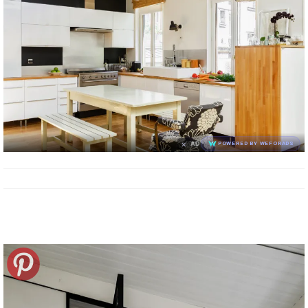
×
AD
POWERED BY WEFORADS