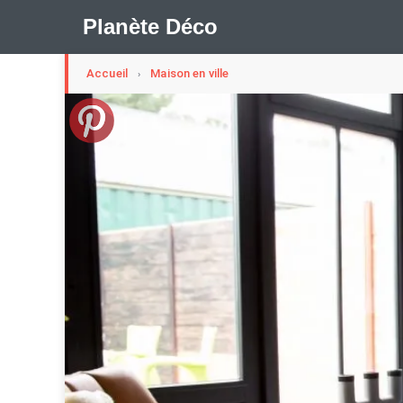
Planète Déco
Accueil
Maison en ville
›
🛍︎ Shop Planète Déco
ℹ︎ À propos
Appartement Design
Cabanes
Decoration Noël
Méli-Mélo Suédois
Publi Reportage
Tendance
I
Maison Appartement Écologique
Maison Container/con
Question De Style
Renovation
Revue De Week En