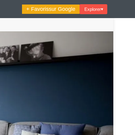
+ Favoris
sur Google
Explorer
▾
🔍︎ Rechercher
maine Décoration Et Design
Maison En Ville
es Trouvailles Déco Du Jour
Loft
Décode La Déco
Petite Surface
Piscine