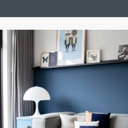
Design Suédois En Quelques Photos
Idées Déco En 10 Photos
La Se
nterieurs Scandinaves
La Décoration Selon Votre Signe Astrologique
L
tainer House
Maison D'hôtes
Maison Et Appartement Vintage
On 
d
Tiny House