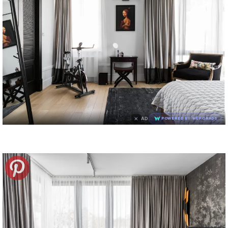
×
AD
POWERED BY WEFORADS