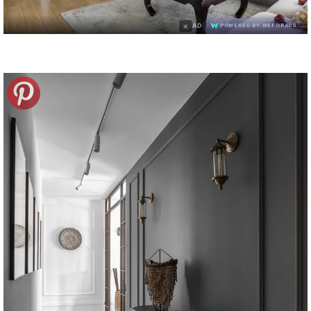
×
AD
POWERED BY WEFORADS