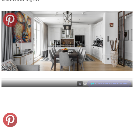
×
AD
POWERED BY WEFORADS