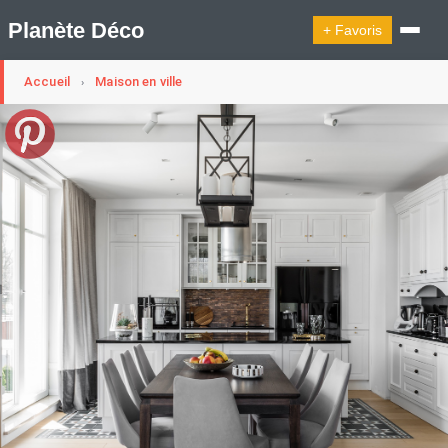
Planète Déco
+ Favoris
Accueil
Maison en ville
›
🔍︎ Rechercher
🛍︎ Shop Planète Déco
ℹ︎ À propos
Appartement Design
Cabanes
Decoration Noël
Design Suédois En Quelques Photos
Idées Déco En 10 Photos
La Semaine Décoration Et Design
Maison En Ville
Méli-Mélo Suédois
Publi Reportage
Tendance
Interieurs Scandinaves
La Décoration Selon Votre Signe Astrologique
Les Trouvailles Déco Du Jour
Loft
Maison Appartement Écologique
Maison Container/container House
Maison D'hôtes
Maison Et Appartement Vintage
On Décode La Déco