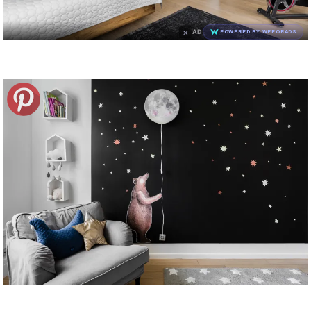
×
AD
POWERED BY WEFORADS