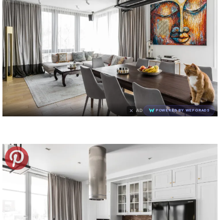
×
AD
POWERED BY WEFORADS