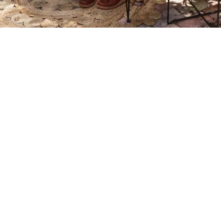
Petite Surface
Piscine
Question De Style
Renovation
Revue De Week End
Tiny House