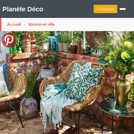
Planète Déco
+ Favoris
Accueil
Maison en ville
›
🔍︎ Rechercher
🛍︎ Shop Planète Déco
ℹ︎ À propos
Appartement Design
Cabanes
Decoration Noël
Design Suédois En Quelques Photos
Idées Déco En 10 Photos
La Semaine Décoration Et Design
Maison En Ville
Méli-Mélo Suédois
Publi Reportage
Tendance
Interieurs Scandinaves
La Décoration Selon Votre Signe Astrologique
Les Trouvailles Déco Du Jour
Loft
Maison Appartement Écologique
Maison Container/container House
Maison D'hôtes
Maison Et Appartement Vintage
On Décode La Déco