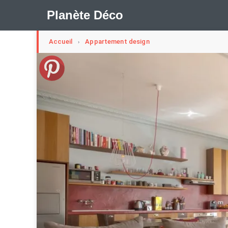
Planète Déco
Accueil
Appartement design
›
🛍︎ Shop Planète Déco
ℹ︎ À propos
Appartement Design
Cabanes
Decoration Noël
Méli-Mélo Suédois
Publi Reportage
Tendance
I
Maison Appartement Écologique
Maison Container/con
Question De Style
Renovation
Revue De Week En