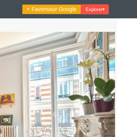
+ Favoris
sur Google
Explorer
▾
🔍︎ Rechercher
maine Décoration Et Design
Maison En Ville
es Trouvailles Déco Du Jour
Loft
Décode La Déco
Petite Surface
Piscine