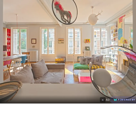
×
AD
POWERED BY