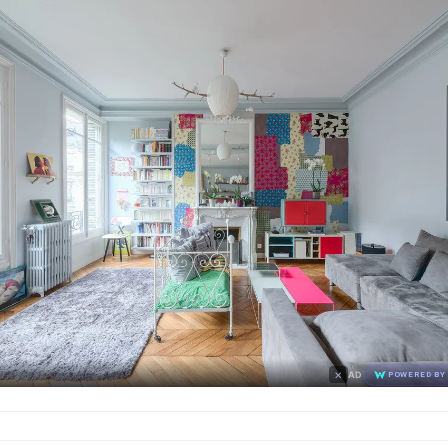
×
AD
POWERED BY