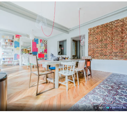
×
AD
POWERED BY