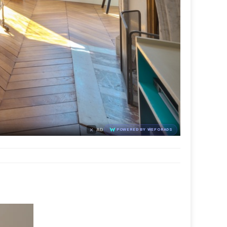
×
AD
POWERED BY WEFORADS