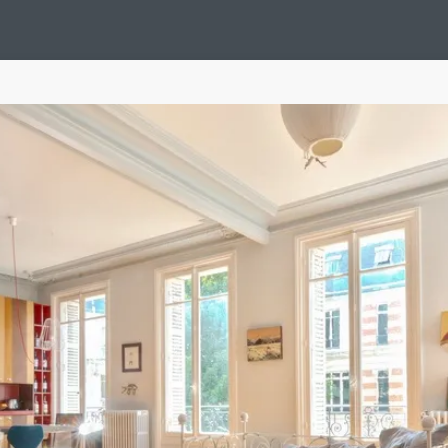
Design Suédois En Quelques Photos
Idées Déco En 10 Photos
La Se
nterieurs Scandinaves
La Décoration Selon Votre Signe Astrologique
L
tainer House
Maison D'hôtes
Maison Et Appartement Vintage
On 
d
Tiny House