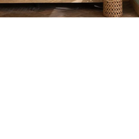
Petite Surface
Piscine
Question De Style
Renovation
Revue De Week End
Tiny House