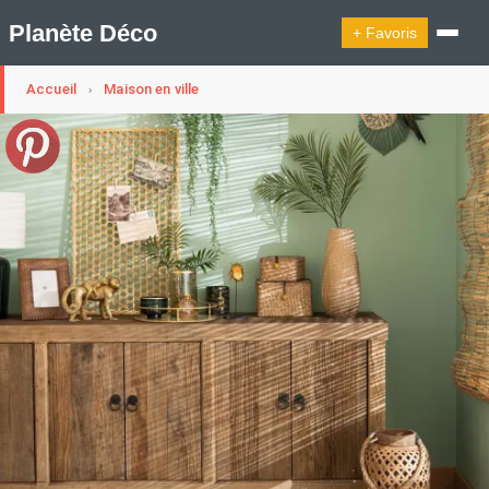
Planète Déco
+ Favoris
Accueil
Maison en ville
›
🔍︎ Rechercher
🛍︎ Shop Planète Déco
ℹ︎ À propos
Appartement Design
Cabanes
Decoration Noël
Design Suédois En Quelques Photos
Idées Déco En 10 Photos
La Semaine Décoration Et Design
Maison En Ville
Méli-Mélo Suédois
Publi Reportage
Tendance
Interieurs Scandinaves
La Décoration Selon Votre Signe Astrologique
Les Trouvailles Déco Du Jour
Loft
Maison Appartement Écologique
Maison Container/container House
Maison D'hôtes
Maison Et Appartement Vintage
On Décode La Déco