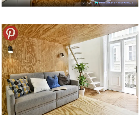
×
AD
POWERED BY WEFORADS