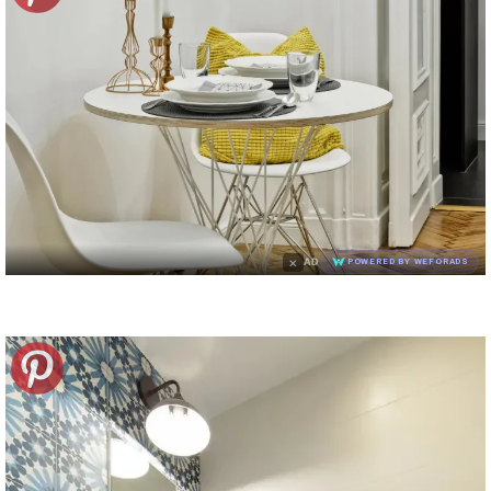
×
AD
POWERED BY WEFORADS