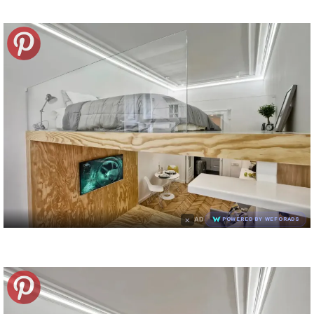
×
AD
POWERED BY WEFORADS