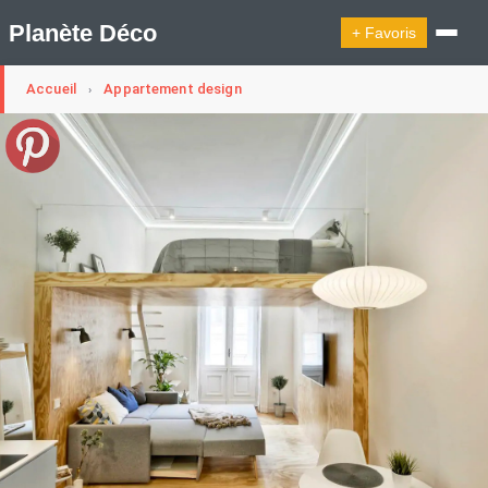
Planète Déco
+ Favoris
Accueil
Appartement design
›
🔍︎ Rechercher
🛍︎ Shop Planète Déco
ℹ︎ À propos
Appartement Design
Cabanes
Decoration Noël
Design Suédois En Quelques Photos
Idées Déco En 10 Photos
La Semaine Décoration Et Design
Maison En Ville
Méli-Mélo Suédois
Publi Reportage
Tendance
Interieurs Scandinaves
La Décoration Selon Votre Signe Astrologique
Les Trouvailles Déco Du Jour
Loft
Maison Appartement Écologique
Maison Container/container House
Maison D'hôtes
Maison Et Appartement Vintage
On Décode La Déco