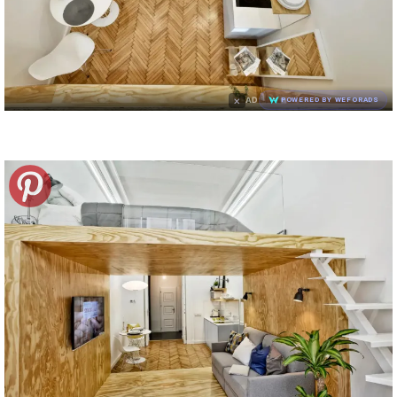
×
AD
POWERED BY WEFORADS