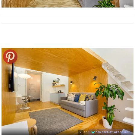
×
AD
POWERED BY WEFORADS