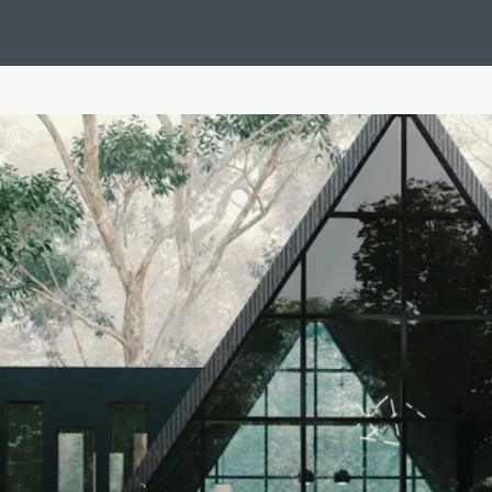
Design Suédois En Quelques Photos
Idées Déco En 10 Photos
La Se
nterieurs Scandinaves
La Décoration Selon Votre Signe Astrologique
L
tainer House
Maison D'hôtes
Maison Et Appartement Vintage
On 
d
Tiny House