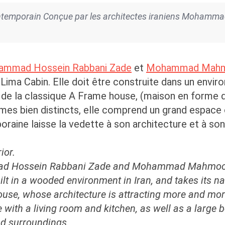
 contemporain Conçue par les architectes iraniens Moha
mmad Hossein Rabbani Zade
et
Mohammad Mahm
ima Cabin. Elle doit être construite dans un envir
de la classique A Frame house, (maison en forme de
umes bien distincts, elle comprend un grand espace o
aine laisse la vedette à son architecture et à so
ior.
mad Hossein Rabbani Zade and Mohammad Mahmoodi
built in a wooded environment in Iran, and takes its n
ouse, whose architecture is attracting more and more
 with a living room and kitchen, as well as a large
and surroundings.