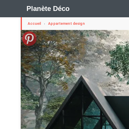
Planète Déco
Accueil
Appartement design
›
🛍︎ Shop Planète Déco
ℹ︎ À propos
Appartement Design
Cabanes
Decoration Noël
Méli-Mélo Suédois
Publi Reportage
Tendance
I
Maison Appartement Écologique
Maison Container/con
Question De Style
Renovation
Revue De Week En