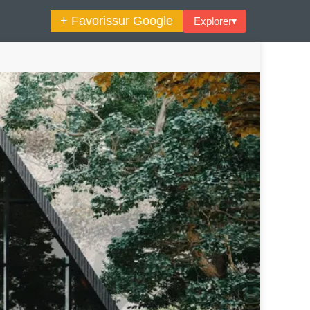
+ Favoris
sur Google
Explorer
▾
🔍︎ Rechercher
maine Décoration Et Design
Maison En Ville
es Trouvailles Déco Du Jour
Loft
Décode La Déco
Petite Surface
Piscine