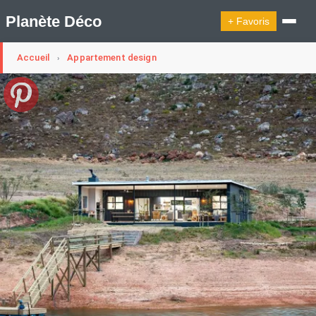
Planète Déco
+ Favoris
Accueil
Appartement design
›
🔍︎ Rechercher
🛍︎ Shop Planète Déco
ℹ︎ À propos
Appartement Design
Cabanes
Decoration Noël
Design Suédois En Quelques Photos
Idées Déco En 10 Photos
La Semaine Décoration Et Design
Maison En Ville
Méli-Mélo Suédois
Publi Reportage
Tendance
Interieurs Scandinaves
La Décoration Selon Votre Signe Astrologique
Les Trouvailles Déco Du Jour
Loft
Maison Appartement Écologique
Maison Container/container House
Maison D'hôtes
Maison Et Appartement Vintage
On Décode La Déco