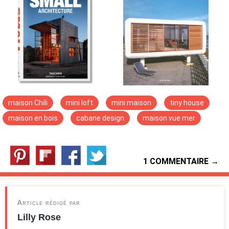
maison Chili
mini loft
mini maison
tiny house
maison en bois
cabane design
maison vue mer
1 COMMENTAIRE →
Article rédigé par
Lilly Rose