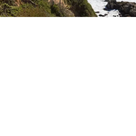
Petite Surface
Piscine
Question De Style
Renovation
Revue De Week End
Tiny House