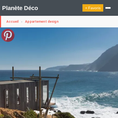
Planète Déco
+ Favoris
Accueil
Appartement design
›
🔍︎ Rechercher
🛍︎ Shop Planète Déco
ℹ︎ À propos
Appartement Design
Cabanes
Decoration Noël
Design Suédois En Quelques Photos
Idées Déco En 10 Photos
La Semaine Décoration Et Design
Maison En Ville
Méli-Mélo Suédois
Publi Reportage
Tendance
Interieurs Scandinaves
La Décoration Selon Votre Signe Astrologique
Les Trouvailles Déco Du Jour
Loft
Maison Appartement Écologique
Maison Container/container House
Maison D'hôtes
Maison Et Appartement Vintage
On Décode La Déco