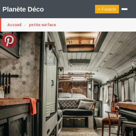
Planète Déco
+ Favoris
Accueil
petite surface
›
🔍︎ Rechercher
🛍︎ Shop Planète Déco
ℹ︎ À propos
Appartement Design
Cabanes
Decoration Noël
Design Suédois En Quelques Photos
Idées Déco En 10 Photos
La Semaine Décoration Et Design
Maison En Ville
Méli-Mélo Suédois
Publi Reportage
Tendance
Interieurs Scandinaves
La Décoration Selon Votre Signe Astrologique
Les Trouvailles Déco Du Jour
Loft
Maison Appartement Écologique
Maison Container/container House
Maison D'hôtes
Maison Et Appartement Vintage
On Décode La Déco