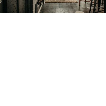
Petite Surface
Piscine
Question De Style
Renovation
Revue De Week End
Tiny House