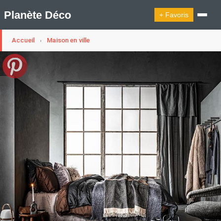
Planète Déco
+ Favoris
Accueil
Maison en ville
›
🔍︎ Rechercher
🛍︎ Shop Planète Déco
ℹ︎ À propos
Appartement Design
Cabanes
Decoration Noël
Design Suédois En Quelques Photos
Idées Déco En 10 Photos
La Semaine Décoration Et Design
Maison En Ville
Méli-Mélo Suédois
Publi Reportage
Tendance
Interieurs Scandinaves
La Décoration Selon Votre Signe Astrologique
Les Trouvailles Déco Du Jour
Loft
Maison Appartement Écologique
Maison Container/container House
Maison D'hôtes
Maison Et Appartement Vintage
On Décode La Déco