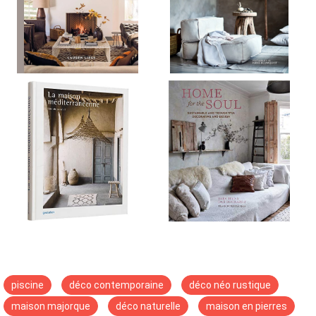
piscine
déco contemporaine
déco néo rustique
maison majorque
déco naturelle
maison en pierres