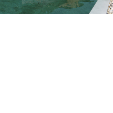
Petite Surface
Piscine
Question De Style
Renovation
Revue De Week End
Tiny House