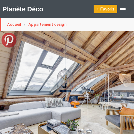
Planète Déco
+ Favoris
Accueil
Appartement design
›
🔍︎ Rechercher
🛍︎ Shop Planète Déco
ℹ︎ À propos
Appartement Design
Cabanes
Decoration Noël
Design Suédois En Quelques Photos
Idées Déco En 10 Photos
La Semaine Décoration Et Design
Maison En Ville
Méli-Mélo Suédois
Publi Reportage
Tendance
Interieurs Scandinaves
La Décoration Selon Votre Signe Astrologique
Les Trouvailles Déco Du Jour
Loft
Maison Appartement Écologique
Maison Container/container House
Maison D'hôtes
Maison Et Appartement Vintage
On Décode La Déco