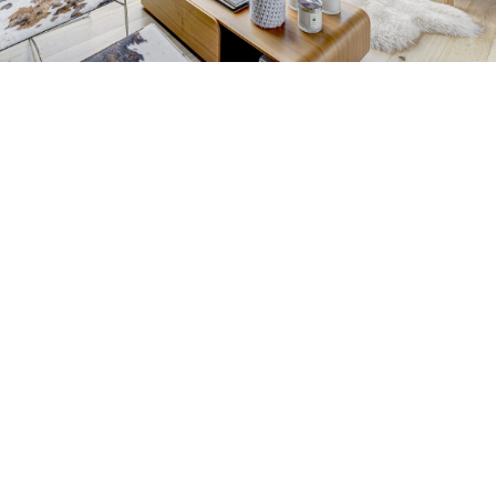
Petite Surface
Piscine
Question De Style
Renovation
Revue De Week End
Tiny House