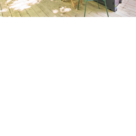
Petite Surface
Piscine
Question De Style
Renovation
Revue De Week End
Tiny House