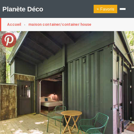
Planète Déco
+ Favoris
Accueil
maison container/container house
›
🔍︎ Rechercher
🛍︎ Shop Planète Déco
ℹ︎ À propos
Appartement Design
Cabanes
Decoration Noël
Design Suédois En Quelques Photos
Idées Déco En 10 Photos
La Semaine Décoration Et Design
Maison En Ville
Méli-Mélo Suédois
Publi Reportage
Tendance
Interieurs Scandinaves
La Décoration Selon Votre Signe Astrologique
Les Trouvailles Déco Du Jour
Loft
Maison Appartement Écologique
Maison Container/container House
Maison D'hôtes
Maison Et Appartement Vintage
On Décode La Déco