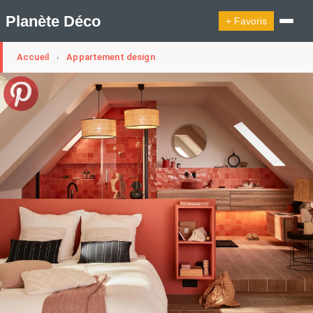
Planète Déco
+ Favoris
Accueil
Appartement design
›
🔍︎ Rechercher
🛍︎ Shop Planète Déco
ℹ︎ À propos
Appartement Design
Cabanes
Decoration Noël
Design Suédois En Quelques Photos
Idées Déco En 10 Photos
La Semaine Décoration Et Design
Maison En Ville
Méli-Mélo Suédois
Publi Reportage
Tendance
Interieurs Scandinaves
La Décoration Selon Votre Signe Astrologique
Les Trouvailles Déco Du Jour
Loft
Maison Appartement Écologique
Maison Container/container House
Maison D'hôtes
Maison Et Appartement Vintage
On Décode La Déco