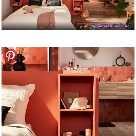
×
AD
POWERED BY WEFORADS