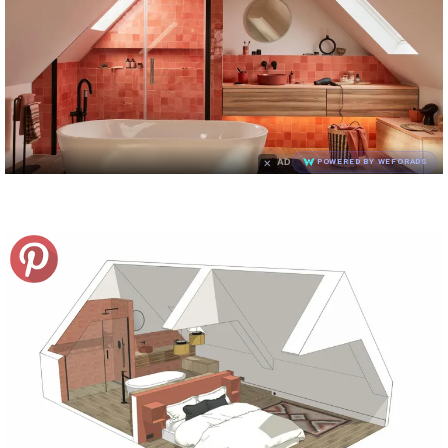
×
AD
POWERED BY WEFORADS