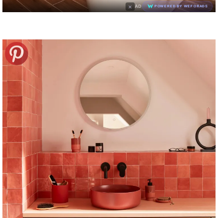
×
AD
POWERED BY WEFORADS