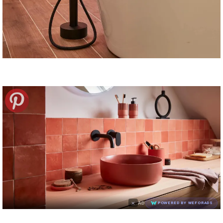
×
AD
POWERED BY WEFORADS