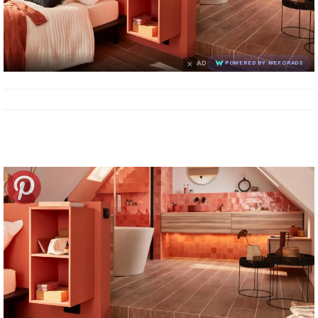
×
AD
POWERED BY WEFORADS