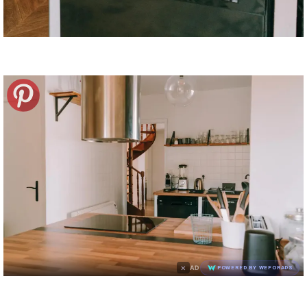
×
AD
POWERED BY WEFORADS