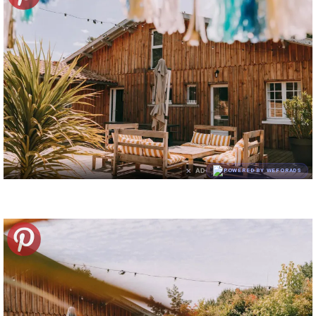
×
AD
POWERED BY WEFORADS