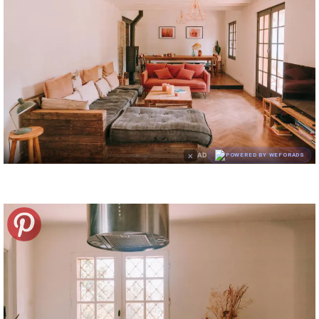
×
AD
POWERED BY WEFORADS