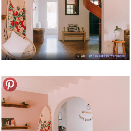
×
AD
POWERED BY WEFORADS