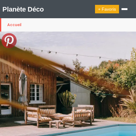
Planète Déco
+ Favoris
Accueil
🔍︎ Rechercher
🛍︎ Shop Planète Déco
ℹ︎ À propos
Appartement Design
Cabanes
Decoration Noël
Design Suédois En Quelques Photos
Idées Déco En 10 Photos
La Semaine Décoration Et Design
Maison En Ville
Méli-Mélo Suédois
Publi Reportage
Tendance
Interieurs Scandinaves
La Décoration Selon Votre Signe Astrologique
Les Trouvailles Déco Du Jour
Loft
Maison Appartement Écologique
Maison Container/container House
Maison D'hôtes
Maison Et Appartement Vintage
On Décode La Déco