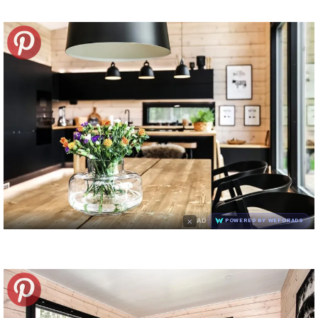
×
AD
POWERED BY WEFORADS