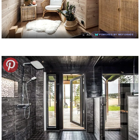
×
AD
POWERED BY WEFORADS