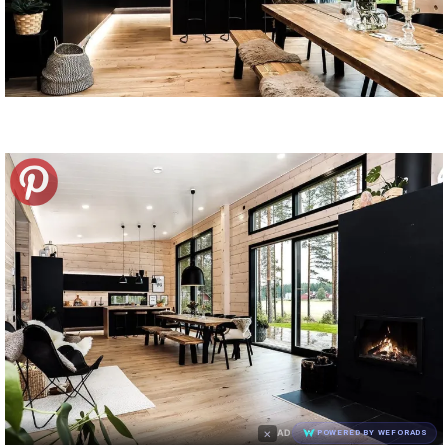
×
AD
POWERED BY WEFORADS