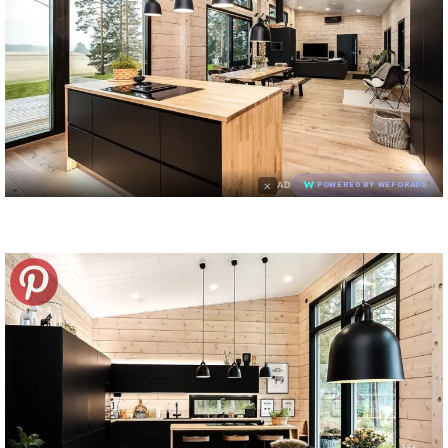
×
AD
POWERED BY WEFORADS