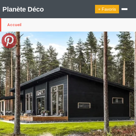
Planète Déco
+ Favoris
Accueil
🔍︎ Rechercher
🛍︎ Shop Planète Déco
ℹ︎ À propos
Appartement Design
Cabanes
Decoration Noël
Design Suédois En Quelques Photos
Idées Déco En 10 Photos
La Semaine Décoration Et Design
Maison En Ville
Méli-Mélo Suédois
Publi Reportage
Tendance
Interieurs Scandinaves
La Décoration Selon Votre Signe Astrologique
Les Trouvailles Déco Du Jour
Loft
Maison Appartement Écologique
Maison Container/container House
Maison D'hôtes
Maison Et Appartement Vintage
On Décode La Déco