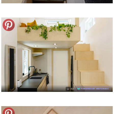
×
AD
POWERED BY WEFORADS