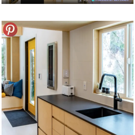
×
AD
POWERED BY WEFORADS