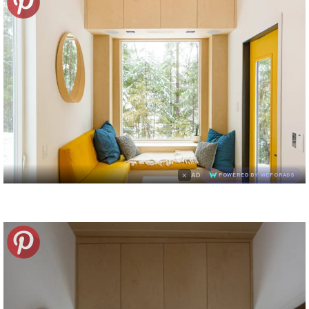
×
AD
POWERED BY WEFORADS