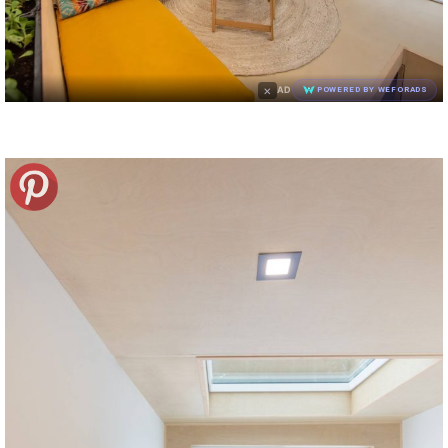
×
AD
POWERED BY WEFORADS