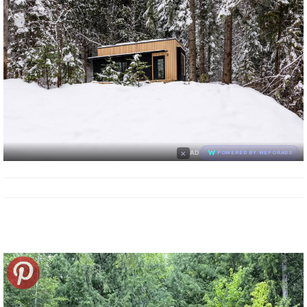
×
AD
POWERED BY WEFORADS