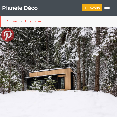
Planète Déco
+ Favoris
Accueil
tiny house
›
🔍︎ Rechercher
🛍︎ Shop Planète Déco
ℹ︎ À propos
Appartement Design
Cabanes
Decoration Noël
Design Suédois En Quelques Photos
Idées Déco En 10 Photos
La Semaine Décoration Et Design
Maison En Ville
Méli-Mélo Suédois
Publi Reportage
Tendance
Interieurs Scandinaves
La Décoration Selon Votre Signe Astrologique
Les Trouvailles Déco Du Jour
Loft
Maison Appartement Écologique
Maison Container/container House
Maison D'hôtes
Maison Et Appartement Vintage
On Décode La Déco