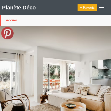
Planète Déco
+ Favoris
Accueil
🔍︎ Rechercher
🛍︎ Shop Planète Déco
ℹ︎ À propos
Appartement Design
Cabanes
Decoration Noël
Design Suédois En Quelques Photos
Idées Déco En 10 Photos
La Semaine Décoration Et Design
Maison En Ville
Méli-Mélo Suédois
Publi Reportage
Tendance
Interieurs Scandinaves
La Décoration Selon Votre Signe Astrologique
Les Trouvailles Déco Du Jour
Loft
Maison Appartement Écologique
Maison Container/container House
Maison D'hôtes
Maison Et Appartement Vintage
On Décode La Déco