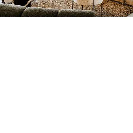
Petite Surface
Piscine
Question De Style
Renovation
Revue De Week End
Tiny House