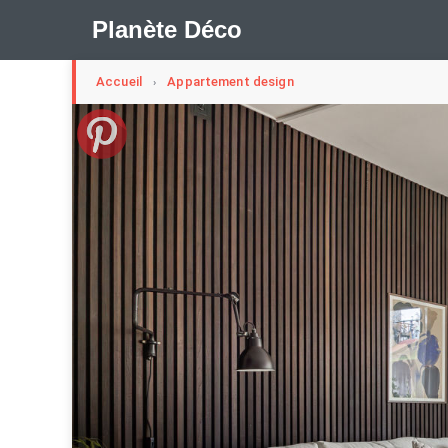
Planète Déco
Accueil
Appartement design
›
🛍︎ Shop Planète Déco
ℹ︎ À propos
Appartement Design
Cabanes
Decoration Noël
Méli-Mélo Suédois
Publi Reportage
Tendance
I
Maison Appartement Écologique
Maison Container/con
Question De Style
Renovation
Revue De Week En