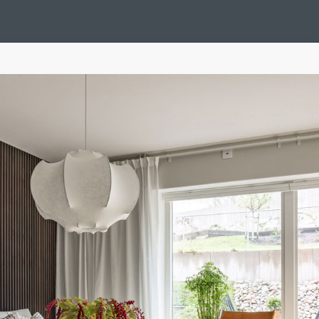
Design Suédois En Quelques Photos
Idées Déco En 10 Photos
La Se
nterieurs Scandinaves
La Décoration Selon Votre Signe Astrologique
L
tainer House
Maison D'hôtes
Maison Et Appartement Vintage
On 
d
Tiny House