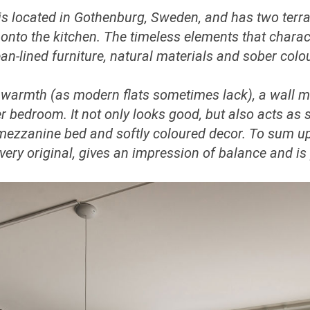
is located in Gothenburg, Sweden, and has two terra
 onto the kitchen. The timeless elements that char
n-lined furniture, natural materials and sober colour
d warmth (as modern flats sometimes lack), a wall m
ter bedroom. It not only looks good, but also acts a
 mezzanine bed and softly coloured decor. To sum up,
ery original, gives an impression of balance and is 