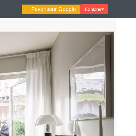
+ Favoris
sur Google
Explorer
▾
🔍︎ Rechercher
maine Décoration Et Design
Maison En Ville
es Trouvailles Déco Du Jour
Loft
Décode La Déco
Petite Surface
Piscine