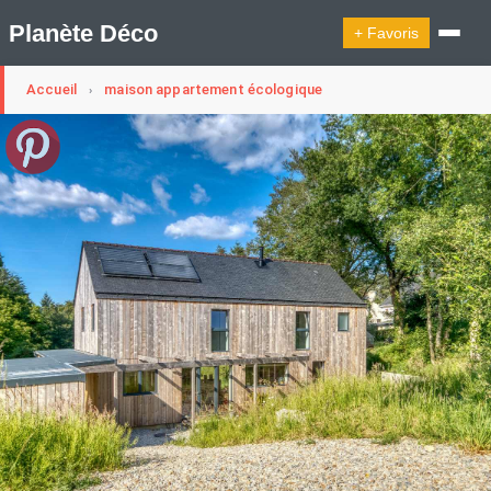
Planète Déco
+ Favoris
Accueil
maison appartement écologique
›
🔍︎ Rechercher
🛍︎ Shop Planète Déco
ℹ︎ À propos
Appartement Design
Cabanes
Decoration Noël
Design Suédois En Quelques Photos
Idées Déco En 10 Photos
La Semaine Décoration Et Design
Maison En Ville
Méli-Mélo Suédois
Publi Reportage
Tendance
Interieurs Scandinaves
La Décoration Selon Votre Signe Astrologique
Les Trouvailles Déco Du Jour
Loft
Maison Appartement Écologique
Maison Container/container House
Maison D'hôtes
Maison Et Appartement Vintage
On Décode La Déco