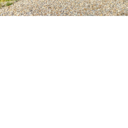
Petite Surface
Piscine
Question De Style
Renovation
Revue De Week End
Tiny House