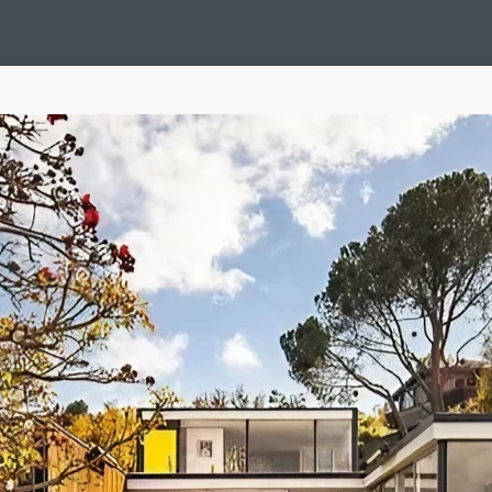
Design Suédois En Quelques Photos
Idées Déco En 10 Photos
La Se
nterieurs Scandinaves
La Décoration Selon Votre Signe Astrologique
L
tainer House
Maison D'hôtes
Maison Et Appartement Vintage
On 
d
Tiny House