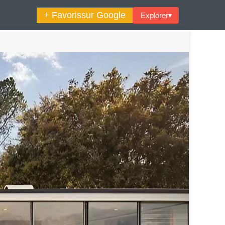
+ Favoris
sur Google
Explorer
▾
🔍︎ Rechercher
maine Décoration Et Design
Maison En Ville
es Trouvailles Déco Du Jour
Loft
Décode La Déco
Petite Surface
Piscine