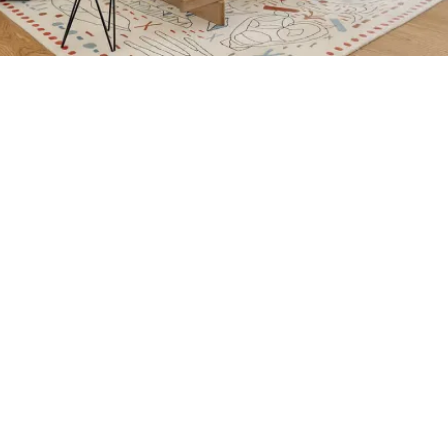
Petite Surface
Piscine
Question De Style
Renovation
Revue De Week End
Tiny House