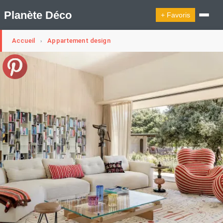
Planète Déco
+ Favoris
Accueil
Appartement design
›
🔍︎ Rechercher
🛍︎ Shop Planète Déco
ℹ︎ À propos
Appartement Design
Cabanes
Decoration Noël
Design Suédois En Quelques Photos
Idées Déco En 10 Photos
La Semaine Décoration Et Design
Maison En Ville
Méli-Mélo Suédois
Publi Reportage
Tendance
Interieurs Scandinaves
La Décoration Selon Votre Signe Astrologique
Les Trouvailles Déco Du Jour
Loft
Maison Appartement Écologique
Maison Container/container House
Maison D'hôtes
Maison Et Appartement Vintage
On Décode La Déco