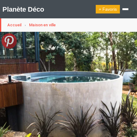
Planète Déco
+ Favoris
Accueil
Maison en ville
›
🔍︎ Rechercher
🛍︎ Shop Planète Déco
ℹ︎ À propos
Appartement Design
Cabanes
Decoration Noël
Design Suédois En Quelques Photos
Idées Déco En 10 Photos
La Semaine Décoration Et Design
Maison En Ville
Méli-Mélo Suédois
Publi Reportage
Tendance
Interieurs Scandinaves
La Décoration Selon Votre Signe Astrologique
Les Trouvailles Déco Du Jour
Loft
Maison Appartement Écologique
Maison Container/container House
Maison D'hôtes
Maison Et Appartement Vintage
On Décode La Déco