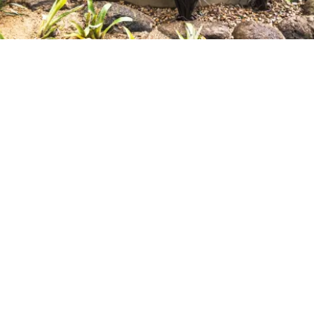
Petite Surface
Piscine
Question De Style
Renovation
Revue De Week End
Tiny House