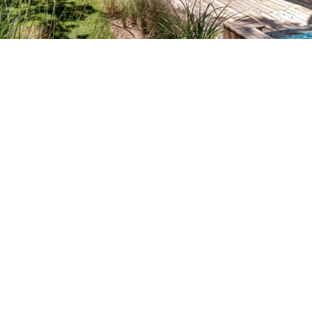
Petite Surface
Piscine
Question De Style
Renovation
Revue De Week End
Tiny House