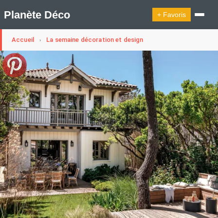
Planète Déco
+ Favoris
Accueil
La semaine décoration et design
›
🔍︎ Rechercher
🛍︎ Shop Planète Déco
ℹ︎ À propos
Appartement Design
Cabanes
Decoration Noël
Design Suédois En Quelques Photos
Idées Déco En 10 Photos
La Semaine Décoration Et Design
Maison En Ville
Méli-Mélo Suédois
Publi Reportage
Tendance
Interieurs Scandinaves
La Décoration Selon Votre Signe Astrologique
Les Trouvailles Déco Du Jour
Loft
Maison Appartement Écologique
Maison Container/container House
Maison D'hôtes
Maison Et Appartement Vintage
On Décode La Déco