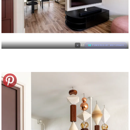
×
AD
POWERED BY WEFORADS