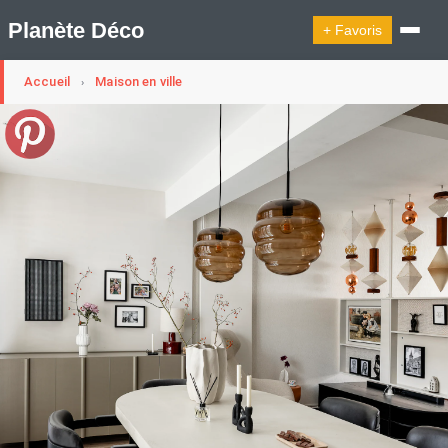
Planète Déco
+ Favoris
Accueil
Maison en ville
›
🔍︎ Rechercher
🛍︎ Shop Planète Déco
ℹ︎ À propos
Appartement Design
Cabanes
Decoration Noël
Design Suédois En Quelques Photos
Idées Déco En 10 Photos
La Semaine Décoration Et Design
Maison En Ville
Méli-Mélo Suédois
Publi Reportage
Tendance
Interieurs Scandinaves
La Décoration Selon Votre Signe Astrologique
Les Trouvailles Déco Du Jour
Loft
Maison Appartement Écologique
Maison Container/container House
Maison D'hôtes
Maison Et Appartement Vintage
On Décode La Déco