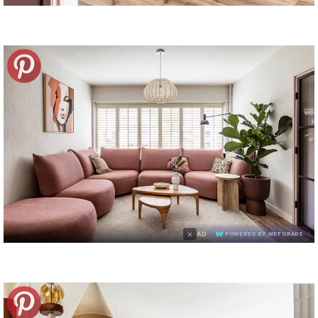
×
AD
POWERED BY WEFORADS