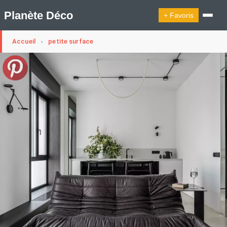
Planète Déco
+ Favoris
Accueil
petite surface
›
🔍︎ Rechercher
🛍︎ Shop Planète Déco
ℹ︎ À propos
Appartement Design
Cabanes
Decoration Noël
Design Suédois En Quelques Photos
Idées Déco En 10 Photos
La Semaine Décoration Et Design
Maison En Ville
Méli-Mélo Suédois
Publi Reportage
Tendance
Interieurs Scandinaves
La Décoration Selon Votre Signe Astrologique
Les Trouvailles Déco Du Jour
Loft
Maison Appartement Écologique
Maison Container/container House
Maison D'hôtes
Maison Et Appartement Vintage
On Décode La Déco