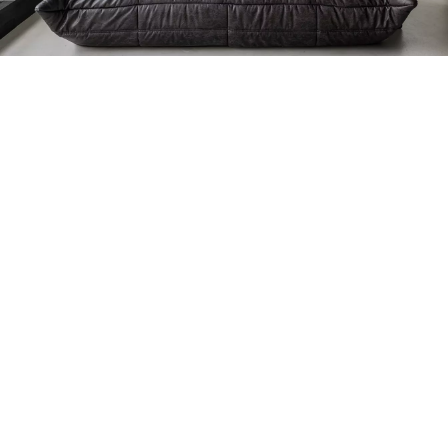
Petite Surface
Piscine
Question De Style
Renovation
Revue De Week End
Tiny House