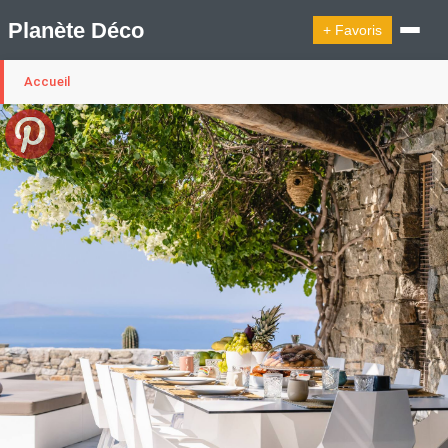
Planète Déco
+ Favoris
Accueil
🔍︎ Rechercher
🛍︎ Shop Planète Déco
ℹ︎ À propos
Appartement Design
Cabanes
Decoration Noël
Design Suédois En Quelques Photos
Idées Déco En 10 Photos
La Semaine Décoration Et Design
Maison En Ville
Méli-Mélo Suédois
Publi Reportage
Tendance
Interieurs Scandinaves
La Décoration Selon Votre Signe Astrologique
Les Trouvailles Déco Du Jour
Loft
Maison Appartement Écologique
Maison Container/container House
Maison D'hôtes
Maison Et Appartement Vintage
On Décode La Déco