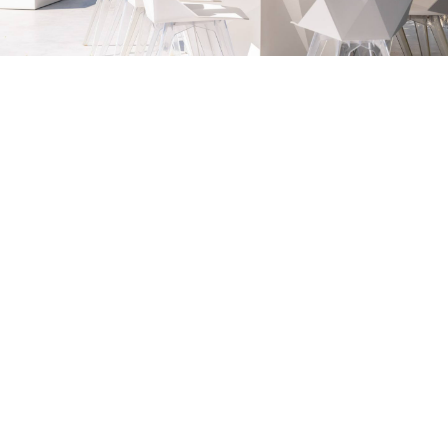
Petite Surface
Piscine
Question De Style
Renovation
Revue De Week End
Tiny House